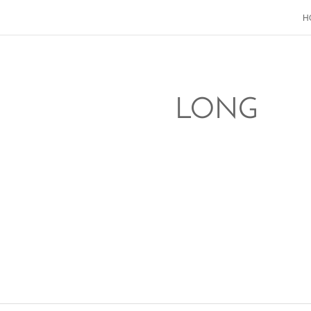
H
LONG