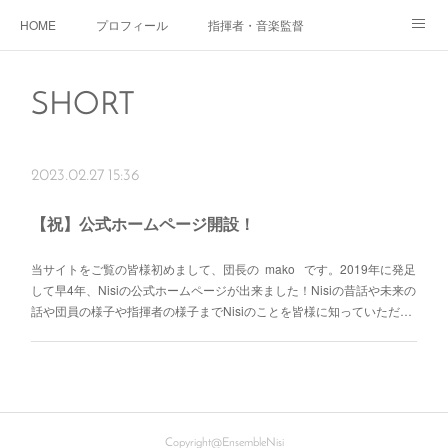
HOME
プロフィール
指揮者・音楽監督
活動の様子
団員募集
SHORT
2023.02.27 15:36
【祝】公式ホームページ開設！
当サイトをご覧の皆様初めまして、団長の mako です。2019年に発足
して早4年、Nisiの公式ホームページが出来ました！Nisiの昔話や未来の
話や団員の様子や指揮者の様子までNisiのことを皆様に知っていただ…
Copyright@EnsembleNisi